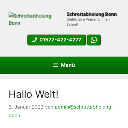
Zum
Inhalt
Schrottabholung Bonn
springen
Stehts faire Preise für Ihren
Schrott
01522-422-4277
Menü
Hallo Welt!
3. Januar 2023
von
admin@schrottabholung-
bonn