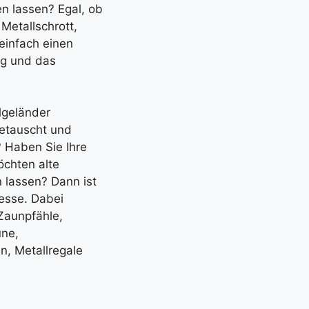
n lassen? Egal, ob
 Metallschrott,
 einfach einen
ng und das
llgeländer
etauscht und
? Haben Sie Ihre
chten alte
 lassen? Dann ist
resse. Dabei
Zaunpfähle,
une,
n, Metallregale