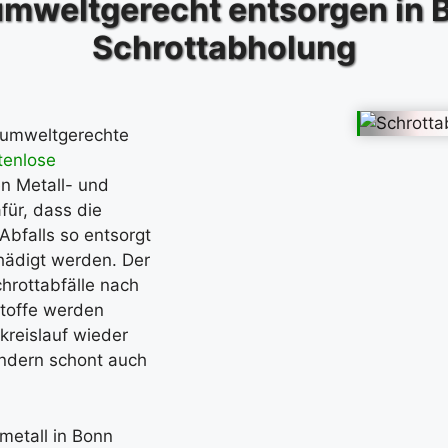
umweltgerecht entsorgen in 
Schrottabholung
 umweltgerechte
tenlose
n Metall- und
für, dass die
 Abfalls so entsorgt
hädigt werden. Der
chrottabfälle nach
stoffe werden
reislauf wieder
ondern schont auch
metall in Bonn