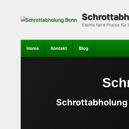
Zum
Inhalt
Schrottab
springen
Stehts faire Preise für
Home
Kontakt
Blog
Sch
Schrottabholung 